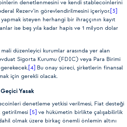
oinlerin denetlenmesini ve kendi stablecoinlerini
deral Rezerv’in görevlendirilmesini içeriyor.
[3]
ş yapmak isteyen herhangi bir ihraççının kayıt
nlar ise beş yıla kadar hapis ve 1 milyon dolar
, mali düzenleyici kurumlar arasında yer alan
Mevduat Sigorta Kurumu (FDIC) veya Para Birimi
 gerekecek.
[4]
Bu onay süreci, şirketlerin finansal
mak için gerekli olacak.
k Geçici Yasak
coinleri denetleme yetkisi verilmesi, Fiat desteği
k getirilmesi
[5]
ve hükümetin birlikte çalışabilirlik
 dahil olmak üzere birkaç önemli önlemin altını