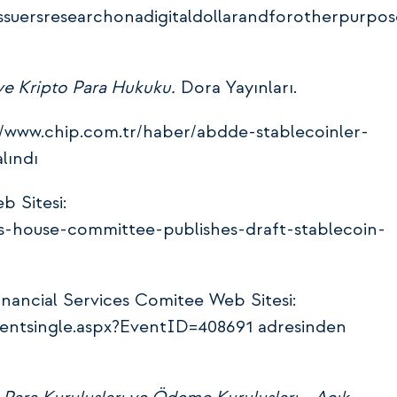
suersresearchonadigitaldollarandforotherpurpos
ve Kripto Para Hukuku.
Dora Yayınları.
s://www.chip.com.tr/haber/abdde-stablecoinler-
lındı
b Sitesi:
us-house-committee-publishes-draft-stablecoin-
Financial Services Comitee Web Sitesi:
eventsingle.aspx?EventID=408691 adresinden