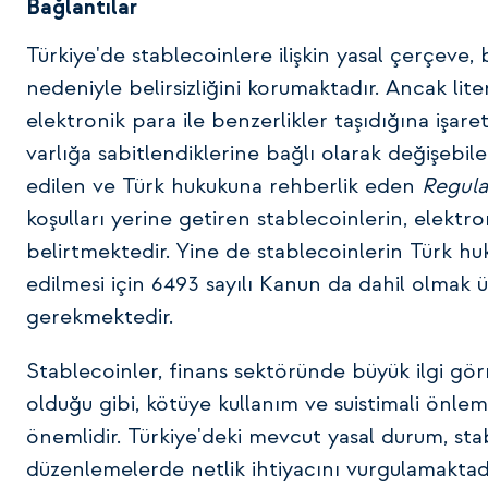
Bağlantılar
Türkiye'de stablecoinlere ilişkin yasal çerçev
nedeniyle belirsizliğini korumaktadır. Ancak liter
elektronik para ile benzerlikler taşıdığına işare
varlığa sabitlendiklerine bağlı olarak değişebi
edilen ve Türk hukukuna rehberlik eden
Regula
koşulları yerine getiren stablecoinlerin, elektro
belirtmektedir. Yine de stablecoinlerin Türk h
edilmesi için 6493 sayılı Kanun da dahil olmak 
gerekmektedir.
Stablecoinler, finans sektöründe büyük ilgi gör
olduğu gibi, kötüye kullanım ve suistimali önle
önemlidir. Türkiye'deki mevcut yasal durum, stab
düzenlemelerde netlik ihtiyacını vurgulamaktadı