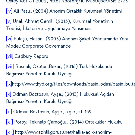
Oxley Act Of 2002) https://doi.org/10.19030/jber.v3i5.2773.
[iv]
Ali Paslı., (2004) Anonim Ortaklık Kurumsal Yönetimi
[v]
Ünal, Ahmet Cemil., (2015), Kurumsal Yönetimin
Teorisi, İlkeleri ve Uygulamaya Yansıması.
[vi]
Pulaşlı, Hasan., (2003) Anonim Şirket Yönetiminde Yeni
Model: Corporate Governance
[vii]
Cadbury Raporu
[viii]
Bosnalı, Okutan,Bekar., (2016) Türk Hukukunda
Bağımsız Yönetim Kurulu Üyeliği
[ix]
http://www.tkyd.org/files/downloads/basin_odasi/basin_b
[x]
Odman Boztosun, Ayşe., (2013) Hukuksal Açıdan
Bağımsız Yönetim Kurulu Üyeliği
[xi]
Odman Boztosun, Ayşe., a.g.e., sf. 159
[xii]
Poroy, Tekinalp Çamoğlu., (2014) Ortaklıklar Hukuku
[xiii]
http://www.azinlikgorusu.net/halka-acik-anonim-