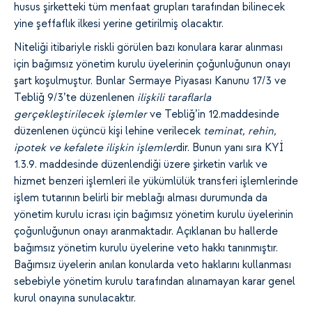
husus şirketteki tüm menfaat grupları tarafından bilinecek
yine şeffaflık ilkesi yerine getirilmiş olacaktır.
Niteliği itibariyle riskli görülen bazı konulara karar alınması
için bağımsız yönetim kurulu üyelerinin çoğunluğunun onayı
şart koşulmuştur. Bunlar Sermaye Piyasası Kanunu 17/3 ve
Tebliğ 9/3’te düzenlenen
ilişkili taraflarla
gerçekleştirilecek işlemler
ve Tebliğ’in 12.maddesinde
düzenlenen üçüncü kişi lehine verilecek
teminat, rehin,
ipotek ve kefalete ilişkin işlemler
dir. Bunun yanı sıra KYİ
1.3.9. maddesinde düzenlendiği üzere şirketin varlık ve
hizmet benzeri işlemleri ile yükümlülük transferi işlemlerinde
işlem tutarının belirli bir meblağı alması durumunda da
yönetim kurulu icrası için bağımsız yönetim kurulu üyelerinin
çoğunluğunun onayı aranmaktadır. Açıklanan bu hallerde
bağımsız yönetim kurulu üyelerine veto hakkı tanınmıştır.
Bağımsız üyelerin anılan konularda veto haklarını kullanması
sebebiyle yönetim kurulu tarafından alınamayan karar genel
kurul onayına sunulacaktır.