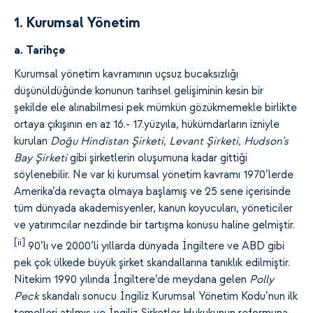
1. Kurumsal Yönetim
a. Tarihçe
Kurumsal yönetim kavramının uçsuz bucaksızlığı
düşünüldüğünde konunun tarihsel gelişiminin kesin bir
şekilde ele alınabilmesi pek mümkün gözükmemekle birlikte
ortaya çıkışının en az 16.- 17.yüzyıla, hükümdarların izniyle
kurulan
Doğu Hindistan Şirketi, Levant Şirketi, Hudson’s
Bay Şirketi
gibi şirketlerin oluşumuna kadar gittiği
söylenebilir. Ne var ki kurumsal yönetim kavramı 1970’lerde
Amerika’da revaçta olmaya başlamış ve 25 sene içerisinde
tüm dünyada akademisyenler, kanun koyucuları, yöneticiler
ve yatırımcılar nezdinde bir tartışma konusu haline gelmiştir.
[ii]
90’lı ve 2000’li yıllarda dünyada İngiltere ve ABD gibi
pek çok ülkede büyük şirket skandallarına tanıklık edilmiştir.
Nitekim 1990 yılında İngiltere’de meydana gelen
Polly
Peck
skandalı sonucu İngiliz Kurumsal Yönetim Kodu’nun ilk