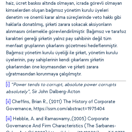
haiz, ücret baskısı altında olmayan, icrada görevli olmayan
kimselerden oluşan bağımsız yönetim kurulu üyeleri
denetim ve önemli karar alma süreçlerinde veto hakkı gibi
haklarla donatılmış, şirketi zarara sokacak aksiyonların
alınmasını önlemekle görevlendirilmiştir. Bağımsız ve tarafsız
karakteri gereği şirketin yalnız pay sahibinin değil tüm
menfaat gruplarının çıkarlarını gözetmesi hedeflenmiştir.
Bağımsız yönetim kurulu üyeliği ile şirket, yönetim kurulu
üyelerinin, pay sahiplerinin kendi çıkarlarını şirketin
çıkarlarından öne koymasından ve şirketi zarara
uğratmasından korunmaya çalışılmıştır.
[i]
“Power tends to corrupt, absolute power corrupts
absolutely”,
Sir John Dalberg-Acton
[ii]
Cheffins, Brian R., (2011) The History of Corporate
Governance, https://ssrn.com/abstract=1975404
[iii]
Hebble, A. and Ramaswamy.,(2005) Corporate
Governance And Firm Characteristics (The Sarbanes-