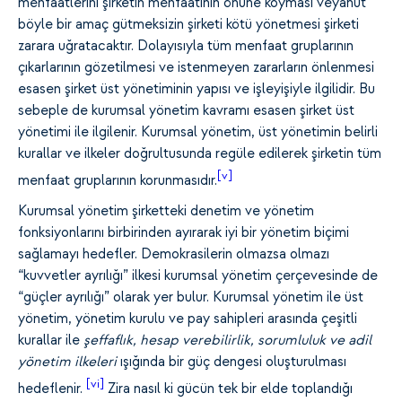
menfaatlerini şirketin menfaatinin önüne koyması veyahut
böyle bir amaç gütmeksizin şirketi kötü yönetmesi şirketi
zarara uğratacaktır. Dolayısıyla tüm menfaat gruplarının
çıkarlarının gözetilmesi ve istenmeyen zararların önlenmesi
esasen şirket üst yönetiminin yapısı ve işleyişiyle ilgilidir. Bu
sebeple de kurumsal yönetim kavramı esasen şirket üst
yönetimi ile ilgilenir. Kurumsal yönetim, üst yönetimin belirli
kurallar ve ilkeler doğrultusunda regüle edilerek şirketin tüm
[v]
menfaat gruplarının korunmasıdır.
Kurumsal yönetim şirketteki denetim ve yönetim
fonksiyonlarını birbirinden ayırarak iyi bir yönetim biçimi
sağlamayı hedefler. Demokrasilerin olmazsa olmazı
“kuvvetler ayrılığı” ilkesi kurumsal yönetim çerçevesinde de
“güçler ayrılığı” olarak yer bulur. Kurumsal yönetim ile üst
yönetim, yönetim kurulu ve pay sahipleri arasında çeşitli
kurallar ile
şeffaflık, hesap verebilirlik, sorumluluk ve adil
yönetim ilkeleri
ışığında bir güç dengesi oluşturulması
[vi]
hedeflenir.
Zira nasıl ki gücün tek bir elde toplandığı