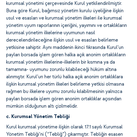
kurumsal yönetimi çerçevesinde Kurul yetkilendirilmiştir.
Buna göre Kurul, bağımsız yönetim kurulu üyeliğine ilişkin
usul ve esasları ve kurumsal yönetim ilkeleri ile kurumsal
yönetim uyum raporlarının içeriğini, yayımını ve ortaklıkların
kurumsal yönetim ilkelerine uyumunun nasıl
derecelendirileceğine ilişkin usul ve esasları belirleme
yetkisine sahiptir. Aynı maddenin ikinci fıkrasında Kurul’un
payları borsada işlem gören halka açık anonim ortaklıkların
kurumsal yönetim ilkelerine-ilkelerin bir kısmına ya da
tamamına- uyumunu zorunlu kılabileceği hüküm altına
alınmıştır. Kurul’un her türlü halka açık anonim ortaklıklara
ilişkin kurumsal yönetim ilkeleri belirleme yetkisi olmasına
rağmen bu ilkelere uyumu zorunlu kılabilmesinin yalnızca
payları borsada işlem gören anonim ortaklıklar açısından
mümkün olduğunun altı çizilmelidir.
c. Kurumsal Yönetim Tebliği
Kurul kurumsal yönetime ilişkin olarak 17.1 sayılı Kurumsal
Yönetim Tebliği’ni (“Tebliğ”) çıkarmıştır. Tebliğin esasen