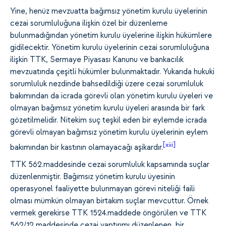
Yine, henüz mevzuatta bağımsız yönetim kurulu üyelerinin
cezai sorumluluğuna ilişkin özel bir düzenleme
bulunmadığından yönetim kurulu üyelerine ilişkin hükümlere
gidilecektir. Yönetim kurulu üyelerinin cezai sorumluluğuna
ilişkin TTK, Sermaye Piyasası Kanunu ve bankacılık
mevzuatında çeşitli hükümler bulunmaktadır. Yukarıda hukuki
sorumluluk nezdinde bahsedildiği üzere cezai sorumluluk
bakımından da icrada görevli olan yönetim kurulu üyeleri ve
olmayan bağımsız yönetim kurulu üyeleri arasında bir fark
gözetilmelidir. Nitekim suç teşkil eden bir eylemde icrada
görevli olmayan bağımsız yönetim kurulu üyelerinin eylem
[xiii]
bakımından bir kastının olamayacağı aşikardır.
TTK 562.maddesinde cezai sorumluluk kapsamında suçlar
düzenlenmiştir. Bağımsız yönetim kurulu üyesinin
operasyonel faaliyette bulunmayan görevi niteliği faili
olması mümkün olmayan birtakım suçlar mevcuttur. Örnek
vermek gerekirse TTK 1524.maddede öngörülen ve TTK
562/12 maddesinde cezai yaptırımı düzenlenen, bir