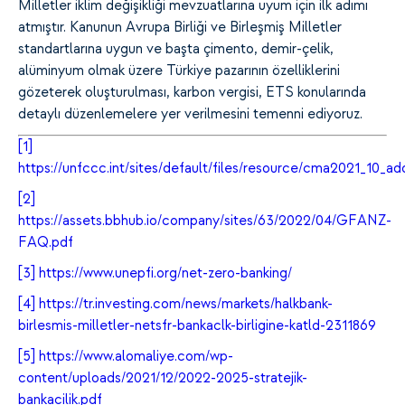
Milletler iklim değişikliği mevzuatlarına uyum için ilk adımı
atmıştır. Kanunun Avrupa Birliği ve Birleşmiş Milletler
standartlarına uygun ve başta çimento, demir-çelik,
alüminyum olmak üzere Türkiye pazarının özelliklerini
gözeterek oluşturulması, karbon vergisi, ETS konularında
detaylı düzenlemelere yer verilmesini temenni ediyoruz.
[1]
https://unfccc.int/sites/default/files/resource/cma2021_10_ad
[2]
https://assets.bbhub.io/company/sites/63/2022/04/GFANZ-
FAQ.pdf
[3]
https://www.unepfi.org/net-zero-banking/
[4]
https://tr.investing.com/news/markets/halkbank-
birlesmis-milletler-netsfr-bankaclk-birligine-katld-2311869
[5]
https://www.alomaliye.com/wp-
content/uploads/2021/12/2022-2025-stratejik-
bankacilik.pdf