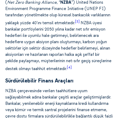
(
Net Zero Banking Alliance
, “
NZBA
”) United Nations
Environment Programme Finance Initiative (UNEP FI)
tarafından yönetilmekte olup küresel bankacılık varlıklarının
[3]
yaklaşık yüzde 40’ını temsil etmektedir.
NZBA üyesi
bankalar portföylerini 2050 yılına kadar net sıfır emisyon
hedefleri ile uyumlu hale getirmeyi, belirlenecek ara
hedeflere uygun aksiyon planı oluşturmayı, karbon yoğun
sektörler için sektör düzeyinde hedefler belirlemeyi, alınan
aksiyonları ve hazırlanan raporları halka açık şeffaf bir
şekilde paylaşmayı, müşterilerinin net-sıfır geçiş süreçlerine
[4]
destek olmayı taahhüt etmektedir.
Sürdürülebilir Finans Araçları
NZBA çerçevesinde verilen taahhütlere uyum
sağlayabilmek adına bankalar çeşitli araçlar geliştirmişlerdir.
Bankalar, yenilenebilir enerji kaynaklarına kredi kullandırma
veya kömür ve termik santral projelerini finanse etmeme,
çevre dostu firmalara sürdürülebilirlikle bağlantılı düşük faizli