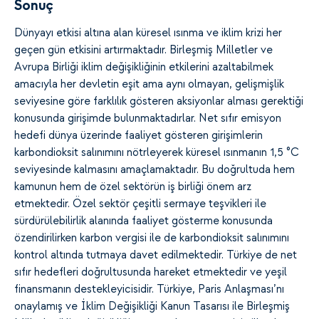
Sonuç
Dünyayı etkisi altına alan küresel ısınma ve iklim krizi her
geçen gün etkisini artırmaktadır. Birleşmiş Milletler ve
Avrupa Birliği iklim değişikliğinin etkilerini azaltabilmek
amacıyla her devletin eşit ama aynı olmayan, gelişmişlik
seviyesine göre farklılık gösteren aksiyonlar alması gerektiği
konusunda girişimde bulunmaktadırlar. Net sıfır emisyon
hedefi dünya üzerinde faaliyet gösteren girişimlerin
karbondioksit salınımını nötrleyerek küresel ısınmanın 1,5 °C
seviyesinde kalmasını amaçlamaktadır. Bu doğrultuda hem
kamunun hem de özel sektörün iş birliği önem arz
etmektedir. Özel sektör çeşitli sermaye teşvikleri ile
sürdürülebilirlik alanında faaliyet gösterme konusunda
özendirilirken karbon vergisi ile de karbondioksit salınımını
kontrol altında tutmaya davet edilmektedir. Türkiye de net
sıfır hedefleri doğrultusunda hareket etmektedir ve yeşil
finansmanın destekleyicisidir. Türkiye, Paris Anlaşması’nı
onaylamış ve İklim Değişikliği Kanun Tasarısı ile Birleşmiş