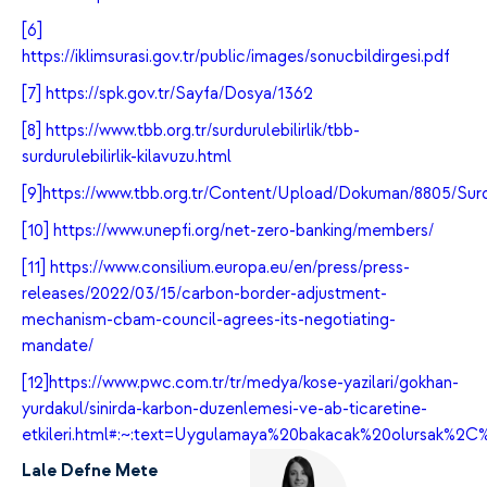
[6]
https://iklimsurasi.gov.tr/public/images/sonucbildirgesi.pdf
[7]
https://spk.gov.tr/Sayfa/Dosya/1362
[8]
https://www.tbb.org.tr/surdurulebilirlik/tbb-
surdurulebilirlik-kilavuzu.html
[9]
https://www.tbb.org.tr/Content/Upload/Dokuman/8805/Surdur
[10]
https://www.unepfi.org/net-zero-banking/members/
[11]
https://www.consilium.europa.eu/en/press/press-
releases/2022/03/15/carbon-border-adjustment-
mechanism-cbam-council-agrees-its-negotiating-
mandate/
[12]
https://www.pwc.com.tr/tr/medya/kose-yazilari/gokhan-
yurdakul/sinirda-karbon-duzenlemesi-ve-ab-ticaretine-
etkileri.html#:~:text=Uygulamaya%20bakacak%20olurs
Lale Defne Mete