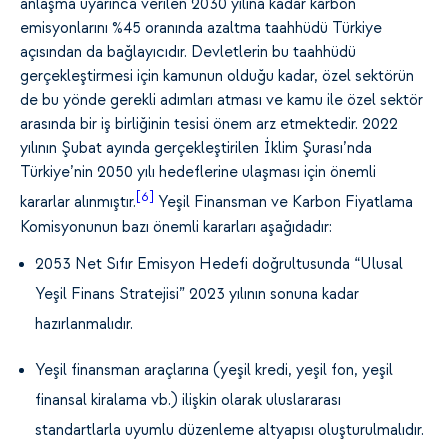
anlaşma uyarınca verilen 2030 yılına kadar karbon
emisyonlarını %45 oranında azaltma taahhüdü Türkiye
açısından da bağlayıcıdır. Devletlerin bu taahhüdü
gerçekleştirmesi için kamunun olduğu kadar, özel sektörün
de bu yönde gerekli adımları atması ve kamu ile özel sektör
arasında bir iş birliğinin tesisi önem arz etmektedir. 2022
yılının Şubat ayında gerçekleştirilen İklim Şurası’nda
Türkiye’nin 2050 yılı hedeflerine ulaşması için önemli
[6]
kararlar alınmıştır.
Yeşil Finansman ve Karbon Fiyatlama
Komisyonunun bazı önemli kararları aşağıdadır:
2053 Net Sıfır Emisyon Hedefi doğrultusunda “Ulusal
Yeşil Finans Stratejisi” 2023 yılının sonuna kadar
hazırlanmalıdır.
Yeşil finansman araçlarına (yeşil kredi, yeşil fon, yeşil
finansal kiralama vb.) ilişkin olarak uluslararası
standartlarla uyumlu düzenleme altyapısı oluşturulmalıdır.