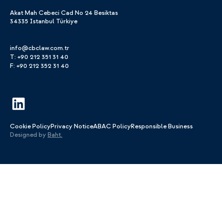
Akat Mah Cebeci Cad No 24 Besiktas
34335 Istanbul Türkiye
info@cbclaw.com.tr
T: +90 212 351 31 40
F: +90 212 352 31 40
Cookie Policy
Privacy Notice
ABAC Policy
Responsible Business
Designed by
Baht.