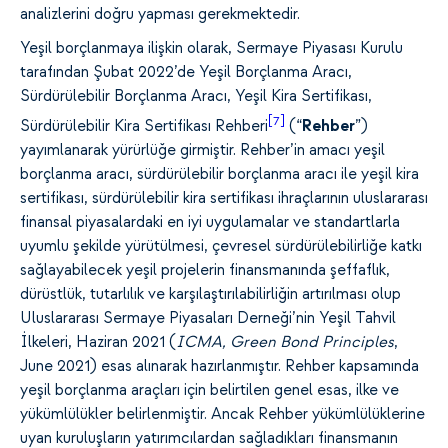
analizlerini doğru yapması gerekmektedir.
Yeşil borçlanmaya ilişkin olarak, Sermaye Piyasası Kurulu
tarafından Şubat 2022’de Yeşil Borçlanma Aracı,
Sürdürülebilir Borçlanma Aracı, Yeşil Kira Sertifikası,
[7]
Sürdürülebilir Kira Sertifikası Rehberi
(“
Rehber
”)
yayımlanarak yürürlüğe girmiştir. Rehber’in amacı yeşil
borçlanma aracı, sürdürülebilir borçlanma aracı ile yeşil kira
sertifikası, sürdürülebilir kira sertifikası ihraçlarının uluslararası
finansal piyasalardaki en iyi uygulamalar ve standartlarla
uyumlu şekilde yürütülmesi, çevresel sürdürülebilirliğe katkı
sağlayabilecek yeşil projelerin finansmanında şeffaflık,
dürüstlük, tutarlılık ve karşılaştırılabilirliğin artırılması olup
Uluslararası Sermaye Piyasaları Derneği’nin Yeşil Tahvil
İlkeleri, Haziran 2021 (
ICMA, Green Bond Principles
,
June 2021) esas alınarak hazırlanmıştır. Rehber kapsamında
yeşil borçlanma araçları için belirtilen genel esas, ilke ve
yükümlülükler belirlenmiştir. Ancak Rehber yükümlülüklerine
uyan kuruluşların yatırımcılardan sağladıkları finansmanın