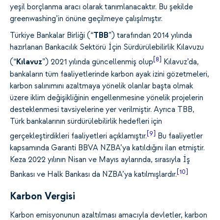
yeşil borçlanma aracı olarak tanımlanacaktır. Bu şekilde
greenwashing’in önüne geçilmeye çalışılmıştır.
Türkiye Bankalar Birliği (“
TBB
”) tarafından 2014 yılında
hazırlanan Bankacılık Sektörü İçin Sürdürülebilirlik Kılavuzu
[8]
(“
Kılavuz
”) 2021 yılında güncellenmiş olup
Kılavuz’da,
bankaların tüm faaliyetlerinde karbon ayak izini gözetmeleri,
karbon salınımını azaltmaya yönelik olanlar başta olmak
üzere iklim değişikliğinin engellenmesine yönelik projelerin
desteklenmesi tavsiyelerine yer verilmiştir. Ayrıca TBB,
Türk bankalarının sürdürülebilirlik hedefleri için
[9]
gerçekleştirdikleri faaliyetleri açıklamıştır.
Bu faaliyetler
kapsamında Garanti BBVA NZBA’ya katıldığını ilan etmiştir.
Keza 2022 yılının Nisan ve Mayıs aylarında, sırasıyla İş
[10]
Bankası ve Halk Bankası da NZBA’ya katılmışlardır.
Karbon Vergisi
Karbon emisyonunun azaltılması amacıyla devletler, karbon