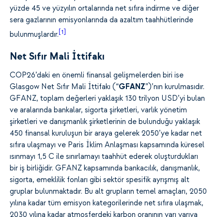
yüzde 45 ve yüzyılın ortalarında net sıfıra indirme ve diğer
sera gazlarının emisyonlarında da azaltım taahhütlerinde
[1]
bulunmuşlardır.
Net Sıfır Mali İttifakı
COP26’daki en önemli finansal gelişmelerden biri ise
Glasgow Net Sıfır Mali İttifakı (“
GFANZ
”)’nın kurulmasıdır.
GFANZ, toplam değerleri yaklaşık 130 trilyon USD’yi bulan
ve aralarında bankalar, sigorta şirketleri, varlık yönetim
şirketleri ve danışmanlık şirketlerinin de bulunduğu yaklaşık
450 finansal kuruluşun bir araya gelerek 2050’ye kadar net
sıfıra ulaşmayı ve Paris İklim Anlaşması kapsamında küresel
ısınmayı 1,5 C ile sınırlamayı taahhüt ederek oluşturdukları
bir iş birliğidir. GFANZ kapsamında bankacılık, danışmanlık,
sigorta, emeklilik fonları gibi sektör spesifik ayrışmış alt
gruplar bulunmaktadır. Bu alt grupların temel amaçları, 2050
yılına kadar tüm emisyon kategorilerinde net sıfıra ulaşmak,
2030 yılına kadar atmosferdeki karbon oranının yarı yarıya