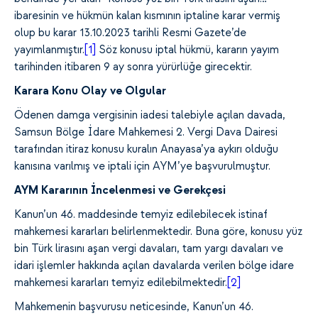
ibaresinin ve hükmün kalan kısmının iptaline karar vermiş
olup bu karar 13.10.2023 tarihli Resmi Gazete’de
yayımlanmıştır.
[1]
Söz konusu iptal hükmü, kararın yayım
tarihinden itibaren 9 ay sonra yürürlüğe girecektir.
Karara Konu Olay ve Olgular
Ödenen damga vergisinin iadesi talebiyle açılan davada,
Samsun Bölge İdare Mahkemesi 2. Vergi Dava Dairesi
tarafından itiraz konusu kuralın Anayasa’ya aykırı olduğu
kanısına varılmış ve iptali için AYM’ye başvurulmuştur.
AYM Kararının İncelenmesi ve Gerekçesi
Kanun’un 46. maddesinde temyiz edilebilecek istinaf
mahkemesi kararları belirlenmektedir. Buna göre, konusu yüz
bin Türk lirasını aşan vergi davaları, tam yargı davaları ve
idari işlemler hakkında açılan davalarda verilen bölge idare
mahkemesi kararları temyiz edilebilmektedir.
[2]
Mahkemenin başvurusu neticesinde, Kanun’un 46.