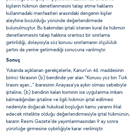
kişilerin hükmün denetlenmesini talep etme haklarını
kullanmadaki menfaatleri arasındaki dengenin kişiler
aleyhine bozulduğu yönünde değerlendirmede
bulunulmuştur. Bu bakımdan iptali istenen kural ile hükmün
denetlenmesini talep hakkına orantısız bir sınırlama
getirildiği, dolayısıyla söz konusu sınırlamanın ölçülülük
şartını da yerine getirmediği sonucuna varılmıştır.
Sonuç
Yukarıda açıklanan gerekçelerle, Kanun’un 46. maddesinin
birinci fıkrasının (b) bendinde yer alan “Konusu yüz bin Türk
lirasını aşan…” ibaresinin Anayasa’ya aykırı olması sebebiyle
iptaline, (b) bendinin kalan kısmının ise uygulanma imkanı
kalmadığından iptaline ve ilgili hükmün iptal edilmesi
nedeniyle doğacak hukuksal boşluğun kamu yararını ihlal
edecek nitelikte olduğu değerlendirmesiyle iptal hükmünün,
kararın Resmi Gazete’de yayımlanmasından 9 ay sonra
yürürlüğe girmesine oybirliğiyle karar verilmiştir.