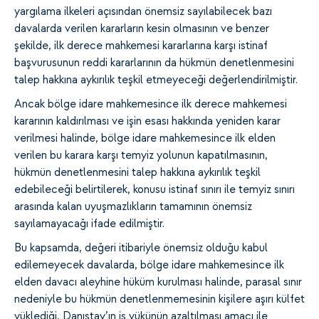
yargılama ilkeleri açısından önemsiz sayılabilecek bazı
davalarda verilen kararların kesin olmasının ve benzer
şekilde, ilk derece mahkemesi kararlarına karşı istinaf
başvurusunun reddi kararlarının da hükmün denetlenmesini
talep hakkına aykırılık teşkil etmeyeceği değerlendirilmiştir.
Ancak bölge idare mahkemesince ilk derece mahkemesi
kararının kaldırılması ve işin esası hakkında yeniden karar
verilmesi halinde, bölge idare mahkemesince ilk elden
verilen bu karara karşı temyiz yolunun kapatılmasının,
hükmün denetlenmesini talep hakkına aykırılık teşkil
edebileceği belirtilerek, konusu istinaf sınırı ile temyiz sınırı
arasında kalan uyuşmazlıkların tamamının önemsiz
sayılamayacağı ifade edilmiştir.
Bu kapsamda, değeri itibariyle önemsiz olduğu kabul
edilemeyecek davalarda, bölge idare mahkemesince ilk
elden davacı aleyhine hüküm kurulması halinde, parasal sınır
nedeniyle bu hükmün denetlenmemesinin kişilere aşırı külfet
yüklediği, Danıştay’ın iş yükünün azaltılması amacı ile