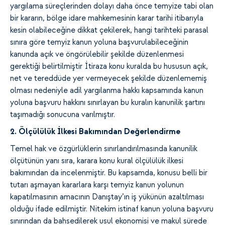
yargılama süreçlerinden dolayı daha önce temyize tabi olan
bir kararın, bölge idare mahkemesinin karar tarihi itibarıyla
kesin olabileceğine dikkat çekilerek, hangi tarihteki parasal
sınıra göre temyiz kanun yoluna başvurulabileceğinin
kanunda açık ve öngörülebilir şekilde düzenlenmesi
gerektiği belirtilmiştir İtiraza konu kuralda bu hususun açık,
net ve tereddüde yer vermeyecek şekilde düzenlememiş
olması nedeniyle adil yargılanma hakkı kapsamında kanun
yoluna başvuru hakkını sınırlayan bu kuralın kanunilik şartını
taşımadığı sonucuna varılmıştır.
2. Ölçülülük İlkesi Bakımından Değerlendirme
Temel hak ve özgürlüklerin sınırlandırılmasında kanunilik
ölçütünün yanı sıra, karara konu kural ölçülülük ilkesi
bakımından da incelenmiştir. Bu kapsamda, konusu belli bir
tutarı aşmayan kararlara karşı temyiz kanun yolunun
kapatılmasının amacının Danıştay’ın iş yükünün azaltılması
olduğu ifade edilmiştir. Nitekim istinaf kanun yoluna başvuru
sınırından da bahsedilerek usul ekonomisi ve makul sürede