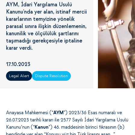
AYM, İdari Yargılama Usulü
Kanunu'nda yer alan, istinaf mercii
kararlarının temyizine yönelik
parasal sınıra ilişkin düzenlemenin,
kanunilik ve ölçülülük şartlarını
taşımadığı gerekçesiyle iptaline
karar verdi.
17.10.2023
Legal Alert
Dispute Resolution
Anayasa Mahkemesi (“
AYM
”) 2023/36 Esas numaralı ve
26.07.2023 tarihli kararı ile 2577 Sayılı İdari Yargılama Usulü
Kanunu’nun (“
Kanun
”) 46. maddesinin birinci fıkrasının (b)
bendinde yer alan “Konusu yüz bin Türk lirasını aşan…”