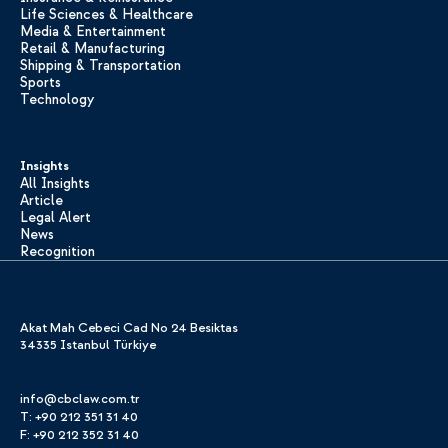
Life Sciences & Healthcare
Media & Entertainment
Retail & Manufacturing
Shipping & Transportation
Sports
Technology
Insights
All Insights
Article
Legal Alert
News
Recognition
Akat Mah Cebeci Cad No 24 Besiktas
34335 Istanbul Türkiye
info@cbclaw.com.tr
T: +90 212 351 31 40
F: +90 212 352 31 40