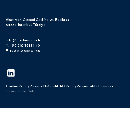
Akat Mah Cebeci Cad No 24 Besiktas
34335 Istanbul Türkiye
info@cbclaw.com.tr
T: +90 212 351 31 40
F: +90 212 352 31 40
Cookie Policy
Privacy Notice
ABAC Policy
Responsible Business
Designed by
Baht.