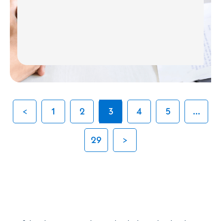
1
2
3
4
5
...
29