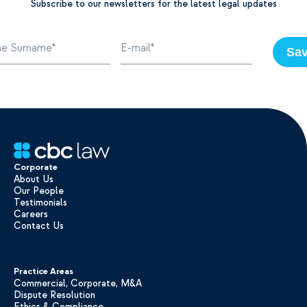
Subscribe to our newsletters for the latest legal updates
Sa
Corporate
About Us
Our People
Testimonials
Careers
Contact Us
Practice Areas
Commercial, Corporate, M&A
Dispute Resolution
Ethics & Compliance