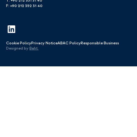
T: +90 212 351 31 40
F: +90 212 352 31 40
Cookie Policy
Privacy Notice
ABAC Policy
Responsible Business
Designed by
Baht.