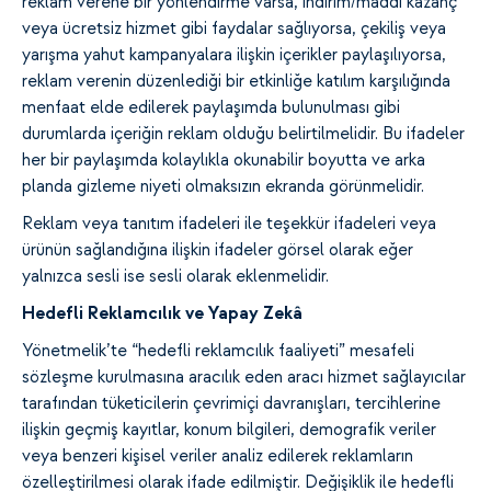
reklam verene bir yönlendirme varsa, indirim/maddi kazanç
veya ücretsiz hizmet gibi faydalar sağlıyorsa, çekiliş veya
yarışma yahut kampanyalara ilişkin içerikler paylaşılıyorsa,
reklam verenin düzenlediği bir etkinliğe katılım karşılığında
menfaat elde edilerek paylaşımda bulunulması gibi
durumlarda içeriğin reklam olduğu belirtilmelidir. Bu ifadeler
her bir paylaşımda kolaylıkla okunabilir boyutta ve arka
planda gizleme niyeti olmaksızın ekranda görünmelidir.
Reklam veya tanıtım ifadeleri ile teşekkür ifadeleri veya
ürünün sağlandığına ilişkin ifadeler görsel olarak eğer
yalnızca sesli ise sesli olarak eklenmelidir.
Hedefli Reklamcılık ve Yapay Zekâ
Yönetmelik’te “hedefli reklamcılık faaliyeti” mesafeli
sözleşme kurulmasına aracılık eden aracı hizmet sağlayıcılar
tarafından tüketicilerin çevrimiçi davranışları, tercihlerine
ilişkin geçmiş kayıtlar, konum bilgileri, demografik veriler
veya benzeri kişisel veriler analiz edilerek reklamların
özelleştirilmesi olarak ifade edilmiştir. Değişiklik ile hedefli