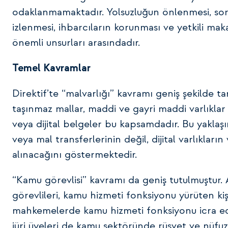
odaklanmamaktadır. Yolsuzluğun önlenmesi, soruş
izlenmesi, ihbarcıların korunması ve yetkili ma
önemli unsurları arasındadır.
Temel Kavramlar
Direktif’te “malvarlığı” kavramı geniş şekilde tan
taşınmaz mallar, maddi ve gayri maddi varlıklar
veya dijital belgeler bu kapsamdadır. Bu yaklaş
veya mal transferlerinin değil, dijital varlıklar
alınacağını göstermektedir.
“Kamu görevlisi” kavramı da geniş tutulmuştur. 
görevlileri, kamu hizmeti fonksiyonu yürüten kişil
mahkemelerde kamu hizmeti fonksiyonu icra ed
jüri üyeleri de kamu sektöründe rüşvet ve nüfuz