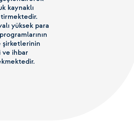
uk kaynaklı
tirmektedir.
yalı yüksek para
 programlarının
 şirketlerinin
i ve ihbar
ekmektedir.