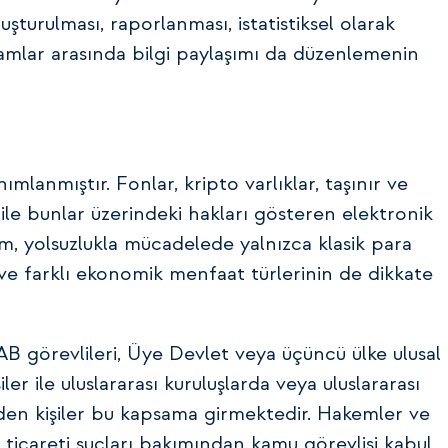
turulması, raporlanması, istatistiksel olarak
kamlar arasında bilgi paylaşımı da düzenlemenin
ımlanmıştır. Fonlar, kripto varlıklar, taşınır ve
 ile bunlar üzerindeki hakları gösteren elektronik
ım, yolsuzlukla mücadelede yalnızca klasik para
ın ve farklı ekonomik menfaat türlerinin de dikkate
AB görevlileri, Üye Devlet veya üçüncü ülke ulusal
er ile uluslararası kuruluşlarda veya uluslararası
en kişiler bu kapsama girmektedir. Hakemler ve
 ticareti suçları bakımından kamu görevlisi kabul