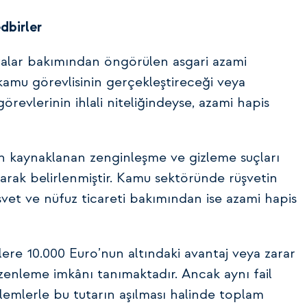
dbirler
cezalar bakımından öngörülen asgari azami
kamu görevlisinin gerçekleştireceği veya
revlerinin ihlali niteliğindeyse, azami hapis
an kaynaklanan zenginleşme ve gizleme suçları
arak belirlenmiştir. Kamu sektöründe rüşvetin
üşvet ve nüfuz ticareti bakımından ise azami hapis
lere 10.000 Euro’nun altındaki avantaj veya zarar
zenleme imkânı tanımaktadır. Ancak aynı fail
ylemlerle bu tutarın aşılması halinde toplam