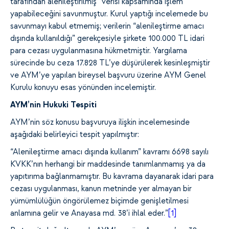
tarafından alenileştirilmiş” verisi kapsamında işlem
yapabileceğini savunmuştur. Kurul yaptığı incelemede bu
savunmayı kabul etmemiş; verilerin “alenileştirme amacı
dışında kullanıldığı” gerekçesiyle şirkete 100.000 TL idari
para cezası uygulanmasına hükmetmiştir. Yargılama
sürecinde bu ceza 17.828 TL’ye düşürülerek kesinleşmiştir
ve AYM’ye yapılan bireysel başvuru üzerine AYM Genel
Kurulu konuyu esas yönünden incelemiştir.
AYM’nin Hukuki Tespiti
AYM’nin söz konusu
başvuruya ilişkin incelemesinde
aşağıdaki belirleyici tespit yapılmıştır:
“Alenileştirme amacı dışında kullanım” kavramı 6698 sayılı
KVKK’nın herhangi bir maddesinde tanımlanmamış ya da
yapıtırıma bağlanmamıştır. Bu kavrama dayanarak idari para
cezası uygulanması, kanun metninde yer almayan bir
yümümlülüğün öngörülemez biçimde genişletilmesi
anlamına gelir ve Anayasa md. 38’i ihlal eder.”
[1]