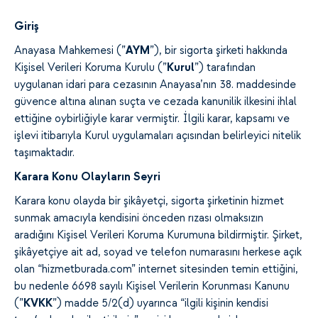
Giriş
Anayasa Mahkemesi (”
AYM
”), bir sigorta şirketi hakkında
Kişisel Verileri Koruma Kurulu (”
Kurul
”) tarafından
uygulanan idari para cezasının Anayasa’nın 38. maddesinde
güvence altına alınan suçta ve cezada kanunilik ilkesini ihlal
ettiğine oybirliğiyle karar vermiştir. İlgili karar, kapsamı ve
işlevi itibarıyla Kurul uygulamaları açısından belirleyici nitelik
taşımaktadır.
Karara Konu Olayların Seyri
Karara konu olayda bir şikâyetçi, sigorta şirketinin hizmet
sunmak amacıyla kendisini önceden rızası olmaksızın
aradığını Kişisel Verileri Koruma Kurumuna bildirmiştir. Şirket,
şikâyetçiye ait ad, soyad ve telefon numarasını herkese açık
olan “hizmetburada.com” internet sitesinden temin ettiğini,
bu nedenle 6698 sayılı Kişisel Verilerin Korunması Kanunu
(”
KVKK
”) madde 5/2(d) uyarınca “ilgili kişinin kendisi