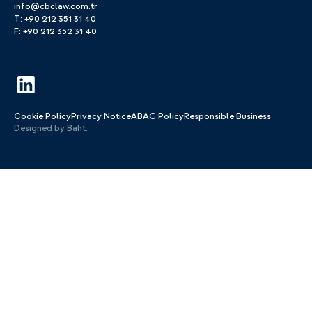
info@cbclaw.com.tr
T: +90 212 351 31 40
F: +90 212 352 31 40
Cookie Policy
Privacy Notice
ABAC Policy
Responsible Business
Designed by
Baht.