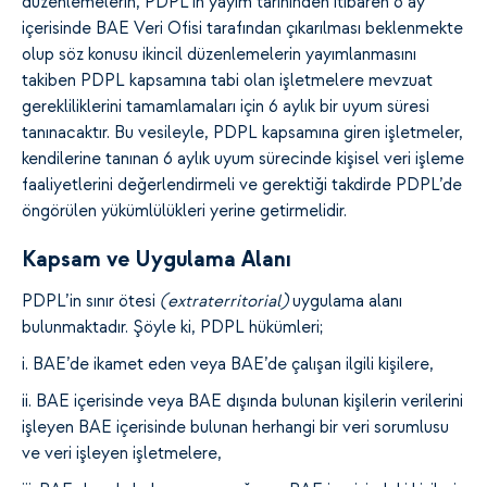
düzenlemelerin, PDPL’in yayım tarihinden itibaren 6 ay
içerisinde BAE Veri Ofisi tarafından çıkarılması beklenmekte
olup söz konusu ikincil düzenlemelerin yayımlanmasını
takiben PDPL kapsamına tabi olan işletmelere mevzuat
gerekliliklerini tamamlamaları için 6 aylık bir uyum süresi
tanınacaktır. Bu vesileyle, PDPL kapsamına giren işletmeler,
kendilerine tanınan 6 aylık uyum sürecinde kişisel veri işleme
faaliyetlerini değerlendirmeli ve gerektiği takdirde PDPL’de
öngörülen yükümlülükleri yerine getirmelidir.
Kapsam ve Uygulama Alanı
PDPL’in sınır ötesi
(extraterritorial)
uygulama alanı
bulunmaktadır. Şöyle ki, PDPL hükümleri;
i. BAE’de ikamet eden veya BAE’de çalışan ilgili kişilere,
ii. BAE içerisinde veya BAE dışında bulunan kişilerin verilerini
işleyen BAE içerisinde bulunan herhangi bir veri sorumlusu
ve veri işleyen işletmelere,