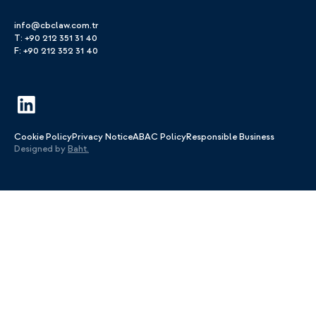
info@cbclaw.com.tr
T: +90 212 351 31 40
F: +90 212 352 31 40
Cookie Policy
Privacy Notice
ABAC Policy
Responsible Business
Designed by
Baht.