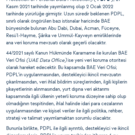
Kasım 2021 tarihinde yayımlanmış olup 2 Ocak 2022
tarihinde yürürlüğe girmiştir. Uzun süredir beklenen PDPL,
sınırlı olarak öngörülen bazı istisnalar haricinde BAE
bünyesinde bulunan Abu Dabi, Dubai, Acman, Füceyre,
Resü'l-Hayme, Şârika ve Ummül-Kayveyn emirliklerinde
ana veri koruma mevzuatı olarak geçerli olacaktır.
44/2021 sayılı Kanun Hükmünde Kararname ile kurulan BAE
Veri Ofisi
(UAE Data Office)
ise yeni veri koruma otoritesi
olarak hareket edecektir. Bu kapsamda BAE Veri Ofisi;
PDPL’in uygulanmasından, destekleyici ikincil mevzuatın
çıkarılmasından, veri ihlal bildirim süreçlerinden, ilgili kişilerin
şikayetlerinin alınmasından, yurt dışına veri aktarımı
kapsamında ilgili ülkenin yeterli koruma düzeyine sahip olup
olmadığının tespitinden, ihlal halinde idari para cezalarının
uygulanmasından ve kişisel veriler ile ilgili politika, rehber,
strateji ve talimat yayımlamaktan sorumlu olacaktır.
Bununla birlikte, PDPL ile ilgili ayrıntılı, destekleyici ve ikincil