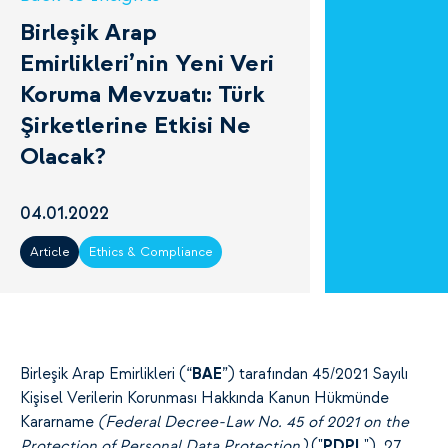
Birleşik Arap
Emirlikleri’nin Yeni Veri
Koruma Mevzuatı: Türk
Şirketlerine Etkisi Ne
Olacak?
04.01.2022
Article
Ethics & Compliance
Birleşik Arap Emirlikleri (“
BAE
”) tarafından 45/2021 Sayılı
Kişisel Verilerin Korunması Hakkında Kanun Hükmünde
Kararname
(Federal Decree-Law No. 45 of 2021 on the
Protection of Personal Data Protection)
("
PDPL
"), 27