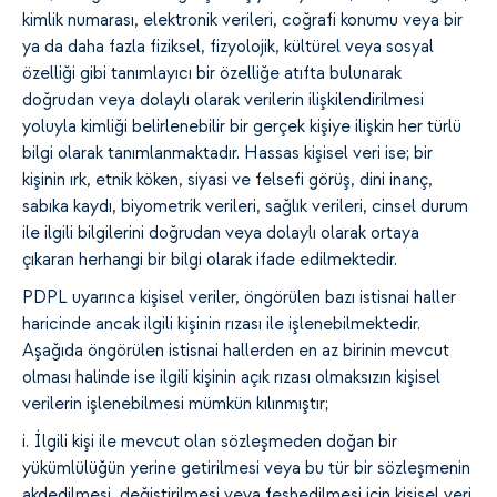
kimlik numarası, elektronik verileri, coğrafi konumu veya bir
ya da daha fazla fiziksel, fizyolojik, kültürel veya sosyal
özelliği gibi tanımlayıcı bir özelliğe atıfta bulunarak
doğrudan veya dolaylı olarak verilerin ilişkilendirilmesi
yoluyla kimliği belirlenebilir bir gerçek kişiye ilişkin her türlü
bilgi olarak tanımlanmaktadır. Hassas kişisel veri ise; bir
kişinin ırk, etnik köken, siyasi ve felsefi görüş, dini inanç,
sabıka kaydı, biyometrik verileri, sağlık verileri, cinsel durum
ile ilgili bilgilerini doğrudan veya dolaylı olarak ortaya
çıkaran herhangi bir bilgi olarak ifade edilmektedir.
PDPL uyarınca kişisel veriler, öngörülen bazı istisnai haller
haricinde ancak ilgili kişinin rızası ile işlenebilmektedir.
Aşağıda öngörülen istisnai hallerden en az birinin mevcut
olması halinde ise ilgili kişinin açık rızası olmaksızın kişisel
verilerin işlenebilmesi mümkün kılınmıştır;
i. İlgili kişi ile mevcut olan sözleşmeden doğan bir
yükümlülüğün yerine getirilmesi veya bu tür bir sözleşmenin
akdedilmesi, değiştirilmesi veya feshedilmesi için kişisel veri