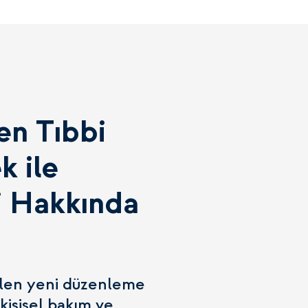
en Tıbbi
k ile
ri Hakkında
len yeni düzenleme
 kişisel bakım ve