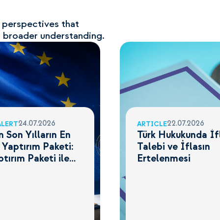
e perspectives that
a broader understanding.
24.07.2026
22.07.2026
ALERT
ARTICLE
n Son Yılların En
Türk Hukukunda İf
 Yaptırım Paketi:
Talebi ve İflasın
ptırım Paketi ile
Ertelenmesi
 Değişti?