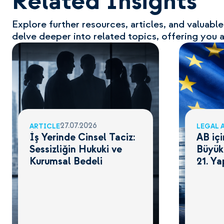
Related Insights
Explore further resources, articles, and valuabl
delve deeper into related topics, offering you 
27.07.2026
ARTICLE
LEGAL 
İş Yerinde Cinsel Taciz:
AB içi
Sessizliğin Hukuki ve
Büyük
Kurumsal Bedeli
21. Ya
Neler