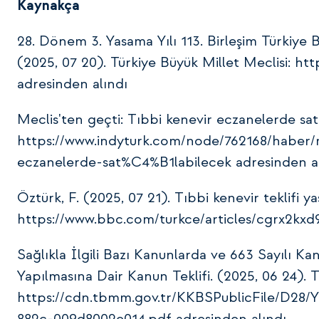
Kaynakça
28. Dönem 3. Yasama Yılı 113. Birleşim Türkiye 
(2025, 07 20). Türkiye Büyük Millet Meclisi: h
adresinden alındı
Meclis'ten geçti: Tıbbi kenevir eczanelerde sat
https://www.indyturk.com/node/762168/haber
eczanelerde-sat%C4%B1labilecek adresinden al
Öztürk, F. (2025, 07 21). Tıbbi kenevir teklifi y
https://www.bbc.com/turkce/articles/cgrx2kxd9
Sağlıkla İlgili Bazı Kanunlarda ve 663 Sayılı
Yapılmasına Dair Kanun Teklifi. (2025, 06 24). T
https://cdn.tbmm.gov.tr/KKBSPublicFile/D28