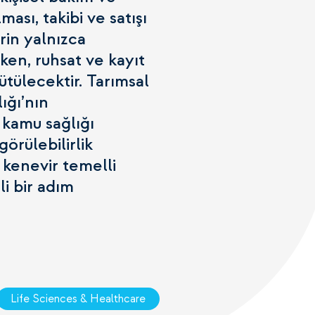
ması, takibi ve satışı
rin yalnızca
rken, ruhsat ve kayıt
ütülecektir. Tarımsal
ığı’nın
 kamu sağlığı
rülebilirlik
 kenevir temelli
i bir adım
Life Sciences & Healthcare