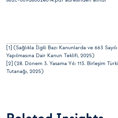
882c-009d8002e014.pdf adresinden alındı
[1
]
(Sağlıkla İlgili Bazı Kanunlarda ve 663 Sa
Yapılmasına Dair Kanun Teklifi, 2025)
[2
]
(28. Dönem 3. Yasama Yılı 113. Birleşim Tür
Tutanağı, 2025)