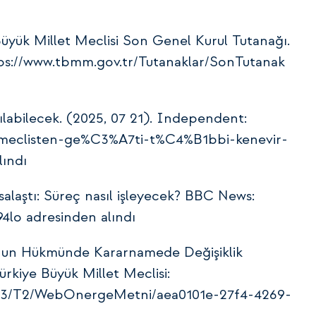
Büyük Millet Meclisi Son Genel Kurul Tutanağı.
ttps://www.tbmm.gov.tr/Tutanaklar/SonTutanak
ılabilecek. (2025, 07 21). Independent:
/meclisten-ge%C3%A7ti-t%C4%B1bbi-kenevir-
ındı
asalaştı: Süreç nasıl işleyecek? BBC News:
4lo adresinden alındı
 Kanun Hükmünde Kararnamede Değişiklik
ürkiye Büyük Millet Meclisi:
/Y3/T2/WebOnergeMetni/aea0101e-27f4-4269-