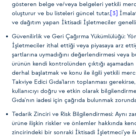
gösteren belge ve/veya belgeleri yetkili mercie
oluşturur ve bu listeleri güncel tutar.
[3]
İmalat
ve dağıtım yapan İktisadi İşletmeciler genelli
Güvenilirlik ve Geri Çağırma Yükümlülüğü: Yöne
İşletmeciler ithal ettiği veya piyasaya arz etti
şartlarına uymadığını değerlendirmesi veya bu
ürünün kendi kontrolünden çıktığı aşamadan b
derhal başlatmak ve konu ile ilgili yetkili me
Takviye Edici Gıda’ların toplanması gerekirse
kullanıcıyı doğru ve etkin olarak bilgilendirme
Gıda’nın iadesi için çağrıda bulunmak zorunda
Tedarik Zinciri ve Risk Bilgilendirmesi: Aynı za
ürüne ilişkin riskler ve önlemler hakkında kendil
zincirindeki bir sonraki İktisadi İşletmeci’ye il