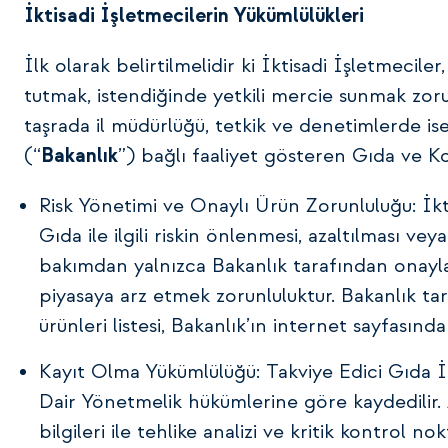
İktisadi İşletmecilerin Yükümlülükleri
İlk olarak belirtilmelidir ki İktisadi İşletmeciler,
tutmak, istendiğinde yetkili mercie sunmak zorun
taşrada il müdürlüğü, tetkik ve denetimlerde 
(“
Bakanlık
”) bağlı faaliyet gösteren Gıda ve 
Risk Yönetimi ve Onaylı Ürün Zorunluluğu: İkti
Gıda ile ilgili riskin önlenmesi, azaltılması v
bakımdan yalnızca Bakanlık tarafından onayla
piyasaya arz etmek zorunluluktur. Bakanlık t
ürünleri listesi, Bakanlık’ın internet sayfasınd
Kayıt Olma Yükümlülüğü: Takviye Edici Gıda İk
Dair Yönetmelik hükümlerine göre kaydedilir.
bilgileri ile tehlike analizi ve kritik kontrol n