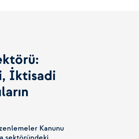
ektörü:
i, İktisadi
ların
Düzenlemeler Kanunu
ıda sektöründeki