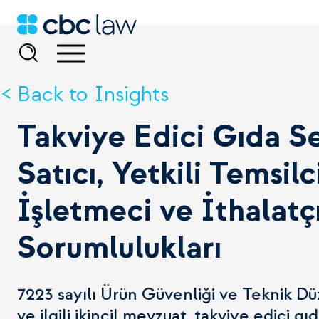
Back to Insights
Takviye Edici Gıda S
Satıcı, Yetkili Temsilc
İşletmeci ve İthalatçı
Sorumlulukları
7223 sayılı Ürün Güvenliği ve Teknik 
ve ilgili ikincil mevzuat, takviye edici g