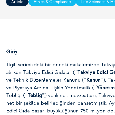
Article
Ethics & Compliance
Life Sciences & H
Giriş
İlgili serimizdeki bir önceki makalemizde Takvi
alırken Takviye Edici Gıdalar (“
Takviye Edici G
ve Teknik Düzenlemeler Kanunu (“
Kanun
”), Ta
ve Piyasaya Arzına İlişkin Yönetmelik (“
Yönetm
Tebliği (“
Tebliğ
”) ve ikincil mevzuatları, Takvi
net bir şekilde belirlediğinden bahsetmiştik. Ay
Edici Gıda pazarı büyüklüğünün 750 milyon dol