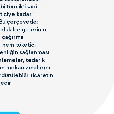
ibi tüm iktisadi
ticiye kadar
. Bu çerçevede;
unluk belgelerinin
i çağırma
 hem tüketici
enliğin sağlanması
nlemeler, tedarik
tim mekanizmalarını
dürülebilir ticaretin
tedir