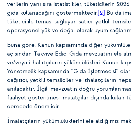
verilerin yanı sıra istatistikler, tüketicilerin 2
gıda kullanacağını göstermektedir.
[2]
Bu da imal
tüketici ile teması sağlayan satıcı, yetkili temsilc
operasyonel yük ve doğal olarak uyum sağlanma
Buna göre, Kanun kapsamında diğer yükümlüler ola
açısından Takviye Edici Gıda mevzuatını ele alma
ve/veya ithalatçıların yükümlülükleri Kanun kap
Yönetmelik kapsamında “Gıda İşletmecisi” olarak
dağıtıcı, yetkili temsilciler ve ithalatçıların hepsi
anılacaktır. İlgili mevzuatın doğru yorumlanm
faaliyet gösterilmesi imalatçılar dışında kalan 
derecede önemlidir.
İmalatçıların yükümlülüklerini ele aldığımız m