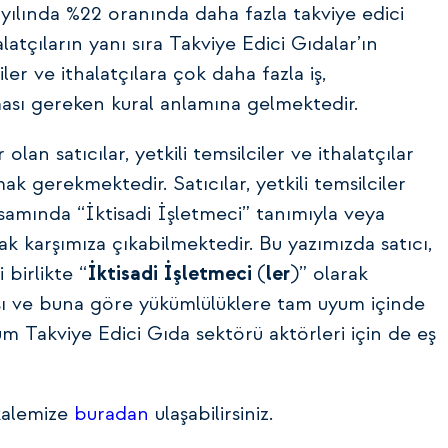
026 yılında %22 oranında daha fazla takviye edici
atçıların yanı sıra Takviye Edici Gıdalar’ın
iler ve ithalatçılara çok daha fazla iş,
sı gereken kural anlamına gelmektedir.
n satıcılar, yetkili temsilciler ve ithalatçılar
k gerekmektedir. Satıcılar, yetkili temsilciler
samında “İktisadi İşletmeci” tanımıyla veya
 karşımıza çıkabilmektedir. Bu yazımızda satıcı,
 birlikte “
İktisadi İşletmeci
(
ler
)” olarak
ası ve buna göre yükümlülüklere tam uyum içinde
tüm Takviye Edici Gıda sektörü aktörleri için de eş
akalemize
buradan
ulaşabilirsiniz.